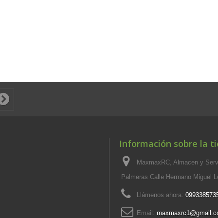
Información sobre la t
MaxmaxRC, Almacen y Servi
Palmeras Calle Hermano Miguel L
Llámenos ahora:
099338573
Email:
maxmaxrc1@gmail.