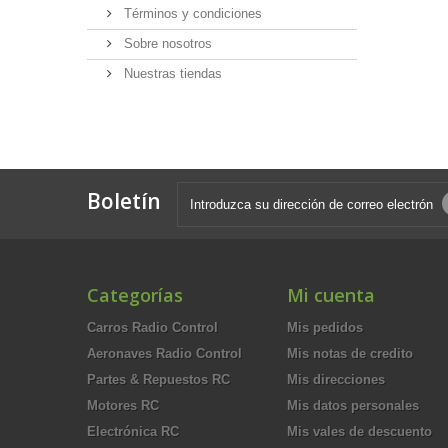
Términos y condiciones
Sobre nosotros
Nuestras tiendas
Boletín
Categorías
Mi cuenta
Carros Radio Control
Mis pedidos
Aeronaves Radio Control
Mis notas de credito
Partes & Repuestos RC
Mis direcciones
Motores RC
Mis datos personales
Electrónica RC
Mis vales de descuento