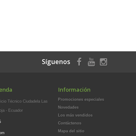
Síguenos
ienda
Información
Promociones especiales
cio Técnico Ciudadela Las
Novedades
oja - Ecuador
Los más vendidos
5
Contáctenos
Mapa del sitio
com