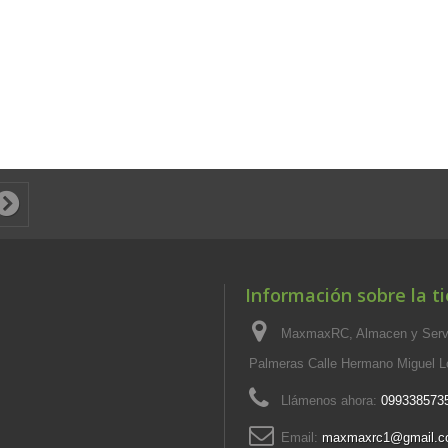
Información sobre la t
MaxmaxRC, Almacen y Servi
Palmeras Calle Hermano Miguel L
Llámenos ahora:
099338573
Email:
maxmaxrc1@gmail.