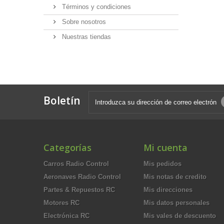
Términos y condiciones
Sobre nosotros
Nuestras tiendas
Boletín
Categorías
Mi cuenta
Carros Radio Control
Mis pedidos
Aeronaves Radio Control
Mis notas de credito
Partes & Repuestos RC
Mis direcciones
Motores RC
Mis datos personales
Electrónica RC
Mis vales de descuento